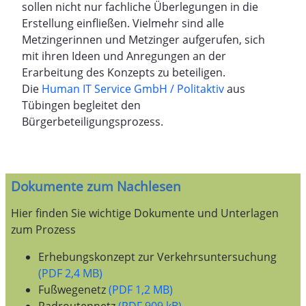
sollen nicht nur fachliche Überlegungen in die
Erstellung einfließen. Vielmehr sind alle
Metzingerinnen und Metzinger aufgerufen, sich
mit ihren Ideen und Anregungen an der
Erarbeitung des Konzepts zu beteiligen.
Die
Human IT Service GmbH / Politaktiv
aus
Tübingen begleitet den
Bürgerbeteiligungsprozess.
Dokumente zum Nachlesen
Hier finden Sie wichtige Dokumente und Unterlagen
zum Prozess
Erhebungskonzept zur Verkehrsuntersuchung
(PDF 2,4 MB)
Fußwegenetz
(PDF 1,2 MB)
Radroutennetz
(PDF 909 kB)